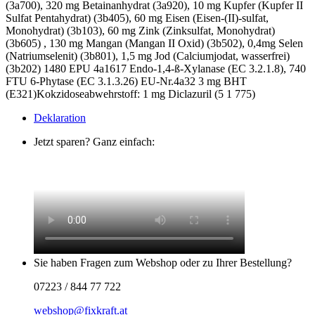
(3a700), 320 mg Betainanhydrat (3a920), 10 mg Kupfer (Kupfer II
Sulfat Pentahydrat) (3b405), 60 mg Eisen (Eisen-(II)-sulfat,
Monohydrat) (3b103), 60 mg Zink (Zinksulfat, Monohydrat)
(3b605) , 130 mg Mangan (Mangan II Oxid) (3b502), 0,4mg Selen
(Natriumselenit) (3b801), 1,5 mg Jod (Calciumjodat, wasserfrei)
(3b202) 1480 EPU 4a1617 Endo-1,4-ß-Xylanase (EC 3.2.1.8), 740
FTU 6-Phytase (EC 3.1.3.26) EU-Nr.4a32 3 mg BHT
(E321)Kokzidoseabwehrstoff: 1 mg Diclazuril (5 1 775)
Deklaration
Jetzt sparen? Ganz einfach:
Sie haben Fragen zum Webshop oder zu Ihrer Bestellung?
07223 / 844 77 722
webshop@fixkraft.at