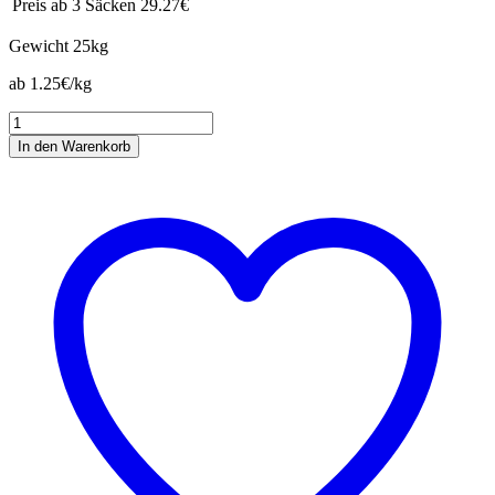
Preis ab 3 Säcken
29.27€
Gewicht
25kg
ab 1.25€/kg
Hendlmast
Plus
In den Warenkorb
Menge