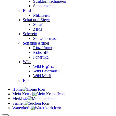
Strukturmischungen
Supplemente
Rind
Milchvieh
Schaf und Ziege
Schaf
Ziege
Schwein
Schweinemast
Sonstige Artikel
Einzelfutter
Rohstoffe
Fanartikel
Wild
Wild Ergänzer
Wild Fasermüsli
Wild Müsli
Bio
Home
Mein Konto
Merkliste
Suchen
Warenkorb