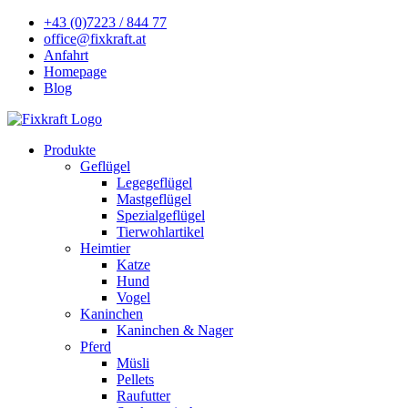
+43 (0)7223 / 844 77
office@fixkraft.at
Anfahrt
Homepage
Blog
Produkte
Geflügel
Legegeflügel
Mastgeflügel
Spezialgeflügel
Tierwohlartikel
Heimtier
Katze
Hund
Vogel
Kaninchen
Kaninchen & Nager
Pferd
Müsli
Pellets
Raufutter