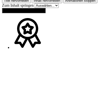
Titel hervorheben
Inhalt hervorheben
Animationen stoppen
Zum Inhalt springen
Einstellungen zurücksetzen
Ansprechpartner
Melden Sie sich gerne bei
Franz Wagner
(
Bayern
)
Tel.:
+49 (0) 160 / 91 73 20 40
Mail:
wagner-schweib@t-online.de