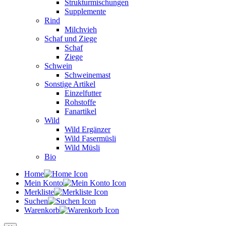
Strukturmischungen
Supplemente
Rind
Milchvieh
Schaf und Ziege
Schaf
Ziege
Schwein
Schweinemast
Sonstige Artikel
Einzelfutter
Rohstoffe
Fanartikel
Wild
Wild Ergänzer
Wild Fasermüsli
Wild Müsli
Bio
Home
Mein Konto
Merkliste
Suchen
Warenkorb