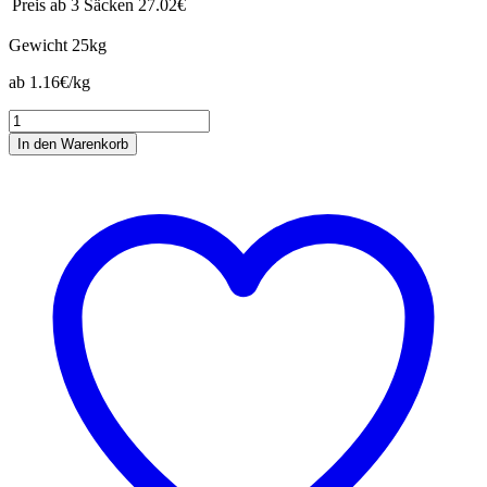
Preis ab 3 Säcken
27.02€
Gewicht
25kg
ab 1.16€/kg
Gans
&
In den Warenkorb
Ente
Mast
Menge