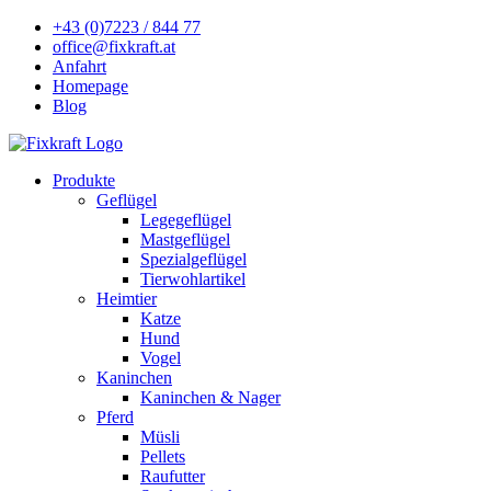
+43 (0)7223 / 844 77
office@fixkraft.at
Anfahrt
Homepage
Blog
Produkte
Geflügel
Legegeflügel
Mastgeflügel
Spezialgeflügel
Tierwohlartikel
Heimtier
Katze
Hund
Vogel
Kaninchen
Kaninchen & Nager
Pferd
Müsli
Pellets
Raufutter