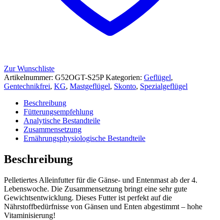
Zur Wunschliste
Artikelnummer:
G52OGT-S25P
Kategorien:
Geflügel
,
Gentechnikfrei
,
KG
,
Mastgeflügel
,
Skonto
,
Spezialgeflügel
Beschreibung
Fütterungsempfehlung
Analytische Bestandteile
Zusammensetzung
Ernährungsphysiologische Bestandteile
Beschreibung
Pelletiertes Alleinfutter für die Gänse- und Entenmast ab der 4.
Lebenswoche. Die Zusammensetzung bringt eine sehr gute
Gewichtsentwicklung. Dieses Futter ist perfekt auf die
Nährstoffbedürfnisse von Gänsen und Enten abgestimmt – hohe
Vitaminisierung!