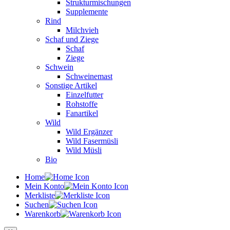
Strukturmischungen
Supplemente
Rind
Milchvieh
Schaf und Ziege
Schaf
Ziege
Schwein
Schweinemast
Sonstige Artikel
Einzelfutter
Rohstoffe
Fanartikel
Wild
Wild Ergänzer
Wild Fasermüsli
Wild Müsli
Bio
Home
Mein Konto
Merkliste
Suchen
Warenkorb