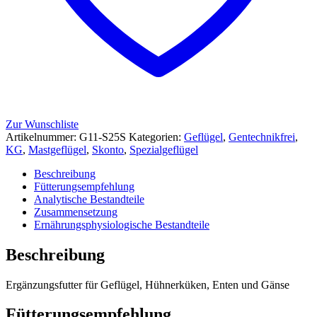
Zur Wunschliste
Artikelnummer:
G11-S25S
Kategorien:
Geflügel
,
Gentechnikfrei
,
KG
,
Mastgeflügel
,
Skonto
,
Spezialgeflügel
Beschreibung
Fütterungsempfehlung
Analytische Bestandteile
Zusammensetzung
Ernährungsphysiologische Bestandteile
Beschreibung
Ergänzungsfutter für Geflügel, Hühnerküken, Enten und Gänse
Fütterungsempfehlung