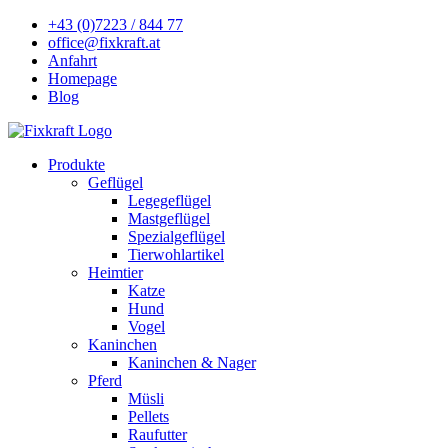
+43 (0)7223 / 844 77
office@fixkraft.at
Anfahrt
Homepage
Blog
Produkte
Geflügel
Legegeflügel
Mastgeflügel
Spezialgeflügel
Tierwohlartikel
Heimtier
Katze
Hund
Vogel
Kaninchen
Kaninchen & Nager
Pferd
Müsli
Pellets
Raufutter