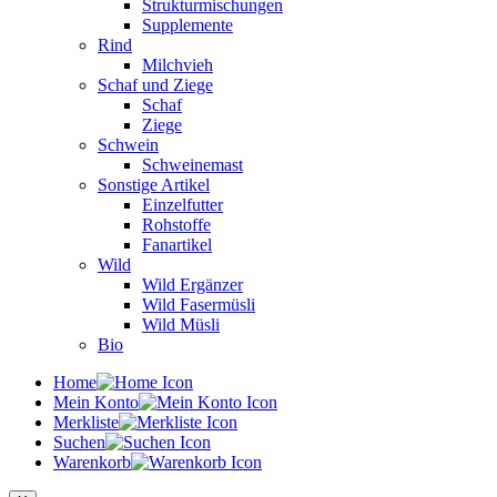
Strukturmischungen
Supplemente
Rind
Milchvieh
Schaf und Ziege
Schaf
Ziege
Schwein
Schweinemast
Sonstige Artikel
Einzelfutter
Rohstoffe
Fanartikel
Wild
Wild Ergänzer
Wild Fasermüsli
Wild Müsli
Bio
Home
Mein Konto
Merkliste
Suchen
Warenkorb