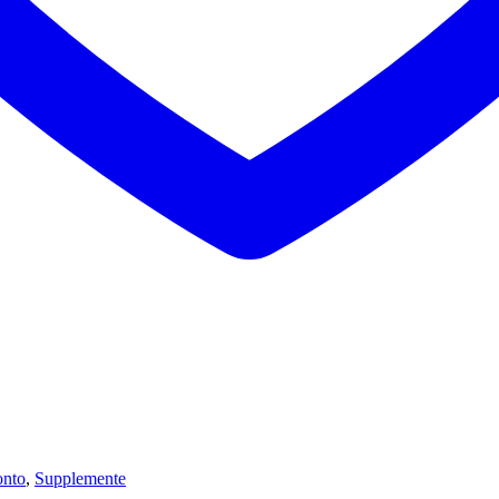
onto
,
Supplemente