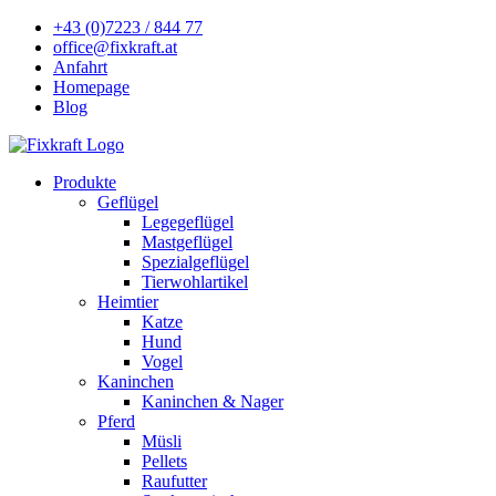
+43 (0)7223 / 844 77
office@fixkraft.at
Anfahrt
Homepage
Blog
Produkte
Geflügel
Legegeflügel
Mastgeflügel
Spezialgeflügel
Tierwohlartikel
Heimtier
Katze
Hund
Vogel
Kaninchen
Kaninchen & Nager
Pferd
Müsli
Pellets
Raufutter