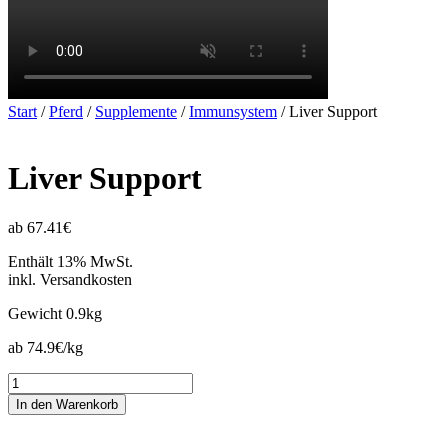
Start
/
Pferd
/
Supplemente
/
Immunsystem
/ Liver Support
Liver Support
ab 67.41€
Enthält 13% MwSt.
inkl. Versandkosten
Gewicht
0.9kg
ab 74.9€/kg
Liver
Support
In den Warenkorb
Menge