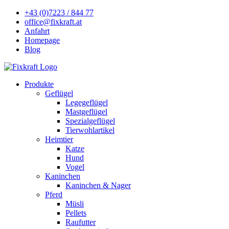
+43 (0)7223 / 844 77
office@fixkraft.at
Anfahrt
Homepage
Blog
Produkte
Geflügel
Legegeflügel
Mastgeflügel
Spezialgeflügel
Tierwohlartikel
Heimtier
Katze
Hund
Vogel
Kaninchen
Kaninchen & Nager
Pferd
Müsli
Pellets
Raufutter