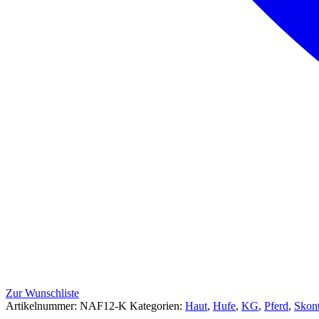
Zur Wunschliste
Artikelnummer:
NAF12-K
Kategorien:
Haut
,
Hufe
,
KG
,
Pferd
,
Skon