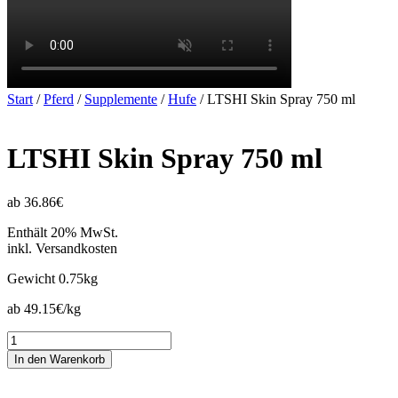
Start
/
Pferd
/
Supplemente
/
Hufe
/ LTSHI Skin Spray 750 ml
LTSHI Skin Spray 750 ml
ab 36.86€
Enthält 20% MwSt.
inkl. Versandkosten
Gewicht
0.75kg
ab 49.15€/kg
LTSHI
Skin
In den Warenkorb
Spray
750