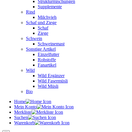
Strukturmischungen
Supplemente
Rind
Milchvieh
Schaf und Ziege
Schaf
Ziege
Schwein
Schweinemast
Sonstige Artikel
Einzelfutter
Rohstoffe
Fanartikel
Wild
Wild Ergänzer
Wild Fasermüsli
Wild Müsli
Bio
Home
Mein Konto
Merkliste
Suchen
Warenkorb