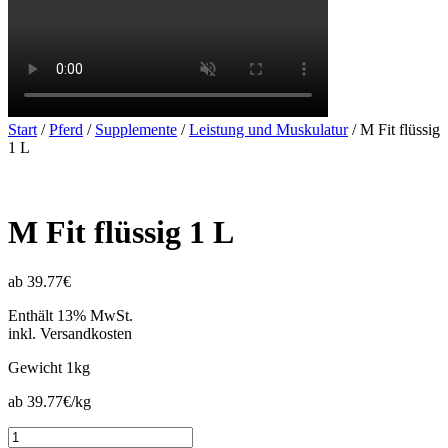
Start
/
Pferd
/
Supplemente
/
Leistung und Muskulatur
/ M Fit flüssig
1 L
M Fit flüssig 1 L
ab 39.77€
Enthält 13% MwSt.
inkl. Versandkosten
Gewicht
1kg
ab 39.77€/kg
M