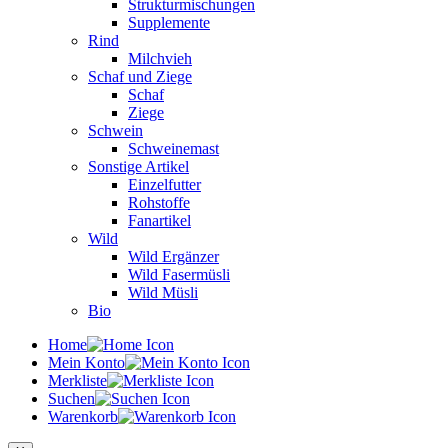
Strukturmischungen
Supplemente
Rind
Milchvieh
Schaf und Ziege
Schaf
Ziege
Schwein
Schweinemast
Sonstige Artikel
Einzelfutter
Rohstoffe
Fanartikel
Wild
Wild Ergänzer
Wild Fasermüsli
Wild Müsli
Bio
Home
Mein Konto
Merkliste
Suchen
Warenkorb