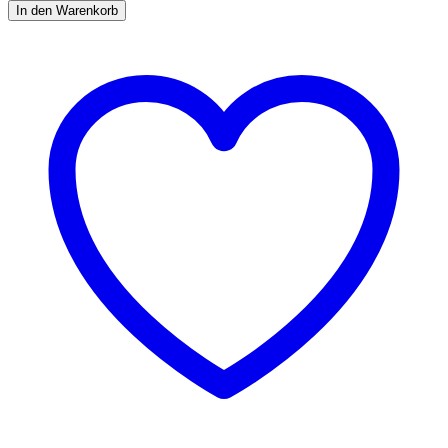
Fit
In den Warenkorb
flüssig
1
L
Menge