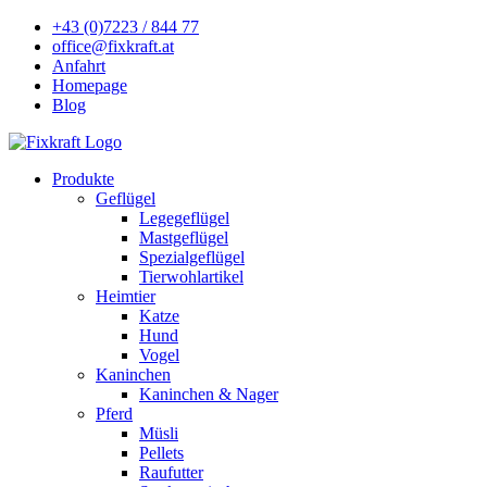
+43 (0)7223 / 844 77
office@fixkraft.at
Anfahrt
Homepage
Blog
Produkte
Geflügel
Legegeflügel
Mastgeflügel
Spezialgeflügel
Tierwohlartikel
Heimtier
Katze
Hund
Vogel
Kaninchen
Kaninchen & Nager
Pferd
Müsli
Pellets
Raufutter