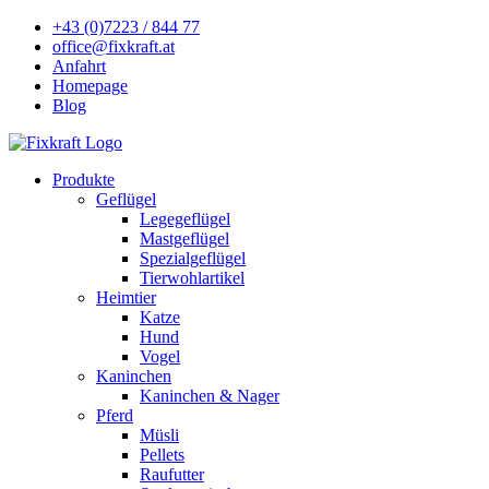
+43 (0)7223 / 844 77
office@fixkraft.at
Anfahrt
Homepage
Blog
Produkte
Geflügel
Legegeflügel
Mastgeflügel
Spezialgeflügel
Tierwohlartikel
Heimtier
Katze
Hund
Vogel
Kaninchen
Kaninchen & Nager
Pferd
Müsli
Pellets
Raufutter