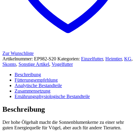
Zur Wunschliste
Artikelnummer:
EP982-S20
Kategorien:
Einzelfutter
,
Heimtier
,
KG
,
Skonto
,
Sonstige Artikel
,
Vogelfutter
Beschreibung
Fütterungsempfehlung
Analytische Bestandteile
Zusammensetzung
Ernährungsphysiologische Bestandteile
Beschreibung
Der hohe Ölgehalt macht die Sonnenblumenkerne zu einer sehr
guten Energiequelle für Vögel, aber auch für andere Tierarten.