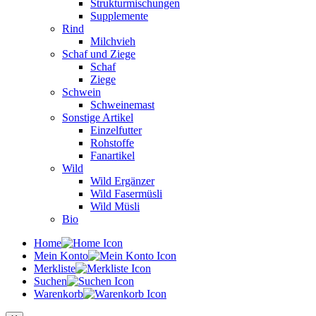
Strukturmischungen
Supplemente
Rind
Milchvieh
Schaf und Ziege
Schaf
Ziege
Schwein
Schweinemast
Sonstige Artikel
Einzelfutter
Rohstoffe
Fanartikel
Wild
Wild Ergänzer
Wild Fasermüsli
Wild Müsli
Bio
Home
Mein Konto
Merkliste
Suchen
Warenkorb