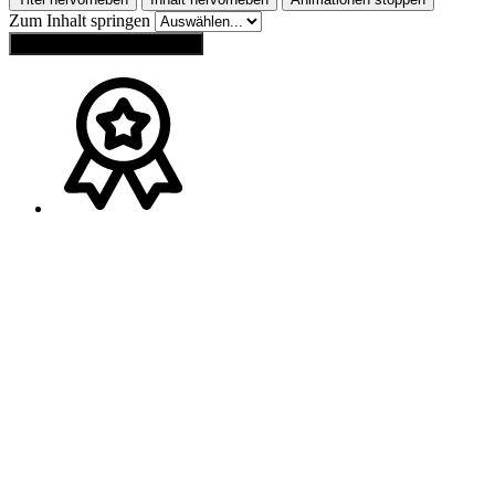
Zum Inhalt springen
Einstellungen zurücksetzen
Ansprechpartner
Melden Sie sich gerne bei
Franz Wagner
(
Bayern
)
Tel.:
+49 (0) 160 / 91 73 20 40
Mail:
wagner-schweib@t-online.de