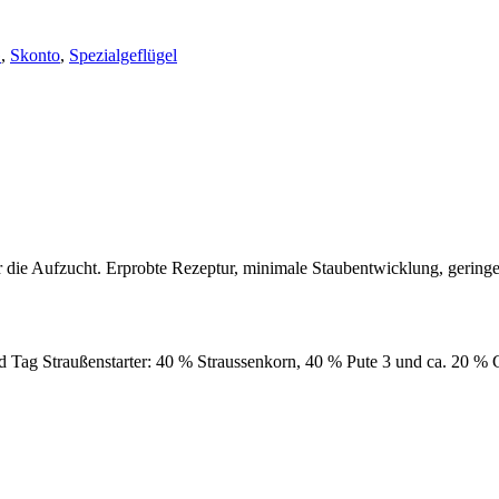
G
,
Skonto
,
Spezialgeflügel
 die Aufzucht. Erprobte Rezeptur, minimale Staubentwicklung, geringe
d Tag Straußenstarter: 40 % Straussenkorn, 40 % Pute 3 und ca. 20 % 