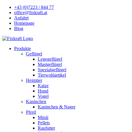
+43 (0)7223 / 844 77
office@fixkraft.at
Anfahrt
Homepage
Blog
Produkte
Geflügel
Legegeflügel
Mastgeflügel
Spezialgeflügel
Tierwohlartikel
Heimtier
Katze
Hund
Vogel
Kaninchen
Kaninchen & Nager
Pferd
Müsli
Pellets
Raufutter