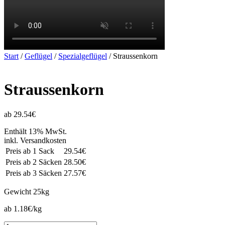
Start
/
Geflügel
/
Spezialgeflügel
/ Straussenkorn
Straussenkorn
ab 29.54€
Enthält 13% MwSt.
inkl. Versandkosten
Preis ab 1 Sack
29.54€
Preis ab 2 Säcken
28.50€
Preis ab 3 Säcken
27.57€
Gewicht
25kg
ab 1.18€/kg