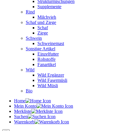
Strukturmischungen
Supplemente
Rind
Milchvieh
Schaf und Ziege
Schaf
Ziege
Schwein
Schweinemast
Sonstige Artikel
Einzelfutter
Rohstoffe
Fanartikel
Wild
Wild Ergänzer
Wild Fasermüsli
Wild Müsli
Bio
Home
Mein Konto
Merkliste
Suchen
Warenkorb