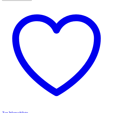
1
L
Menge
Zur Wunschliste