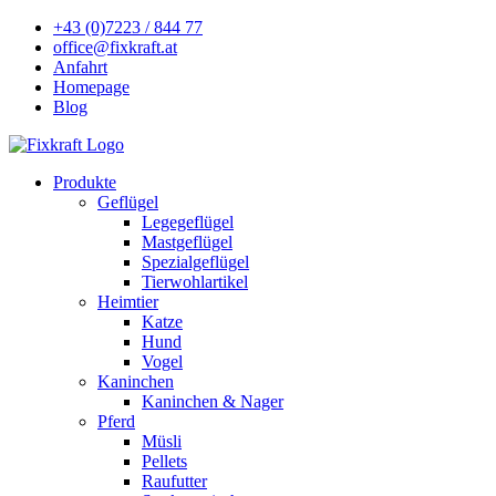
+43 (0)7223 / 844 77
office@fixkraft.at
Anfahrt
Homepage
Blog
Produkte
Geflügel
Legegeflügel
Mastgeflügel
Spezialgeflügel
Tierwohlartikel
Heimtier
Katze
Hund
Vogel
Kaninchen
Kaninchen & Nager
Pferd
Müsli
Pellets
Raufutter