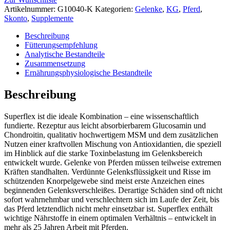
Artikelnummer:
G10040-K
Kategorien:
Gelenke
,
KG
,
Pferd
,
Skonto
,
Supplemente
Beschreibung
Fütterungsempfehlung
Analytische Bestandteile
Zusammensetzung
Ernährungsphysiologische Bestandteile
Beschreibung
Superflex ist die ideale Kombination – eine wissenschaftlich
fundierte. Rezeptur aus leicht absorbierbarem Glucosamin und
Chondroitin, qualitativ hochwertigem MSM und dem zusätzlichen
Nutzen einer kraftvollen Mischung von Antioxidantien, die speziell
im Hinblick auf die starke Toxinbelastung im Gelenksbereich
entwickelt wurde. Gelenke von Pferden müssen teilweise extremen
Kräften standhalten. Verdünnte Gelenksflüssigkeit und Risse im
schützenden Knorpelgewebe sind meist erste Anzeichen eines
beginnenden Gelenksverschleißes. Derartige Schäden sind oft nicht
sofort wahrnehmbar und verschlechtern sich im Laufe der Zeit, bis
das Pferd letztendlich nicht mehr einsetzbar ist. Superflex enthält
wichtige Nährstoffe in einem optimalen Verhältnis – entwickelt in
mehr als 25 Jahren Arbeit mit Pferden.