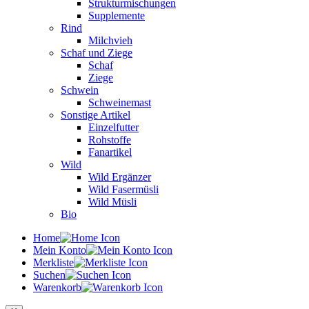
Strukturmischungen
Supplemente
Rind
Milchvieh
Schaf und Ziege
Schaf
Ziege
Schwein
Schweinemast
Sonstige Artikel
Einzelfutter
Rohstoffe
Fanartikel
Wild
Wild Ergänzer
Wild Fasermüsli
Wild Müsli
Bio
Home
Mein Konto
Merkliste
Suchen
Warenkorb