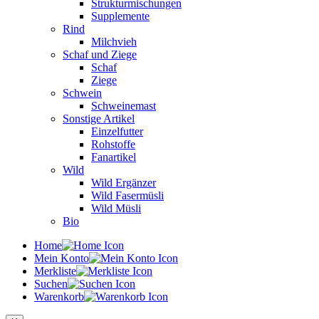
Strukturmischungen
Supplemente
Rind
Milchvieh
Schaf und Ziege
Schaf
Ziege
Schwein
Schweinemast
Sonstige Artikel
Einzelfutter
Rohstoffe
Fanartikel
Wild
Wild Ergänzer
Wild Fasermüsli
Wild Müsli
Bio
Home
Mein Konto
Merkliste
Suchen
Warenkorb