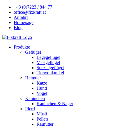
+43 (0)7223 / 844 77
office@fixkraft.at
Anfahrt
Homepage
Blog
Produkte
Geflügel
Legegeflügel
Mastgeflügel
Spezialgeflügel
Tierwohlartikel
Heimtier
Katze
Hund
Vogel
Kaninchen
Kaninchen & Nager
Pferd
Müsli
Pellets
Raufutter