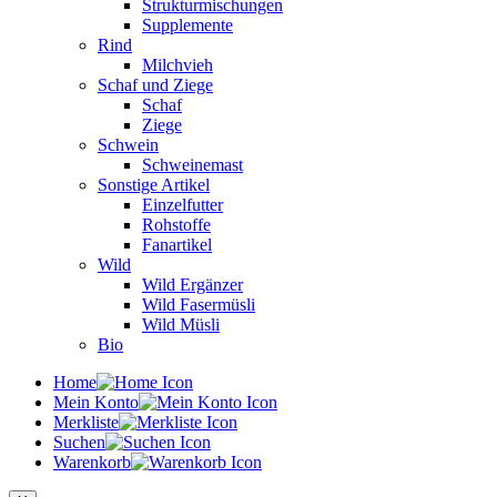
Strukturmischungen
Supplemente
Rind
Milchvieh
Schaf und Ziege
Schaf
Ziege
Schwein
Schweinemast
Sonstige Artikel
Einzelfutter
Rohstoffe
Fanartikel
Wild
Wild Ergänzer
Wild Fasermüsli
Wild Müsli
Bio
Home
Mein Konto
Merkliste
Suchen
Warenkorb