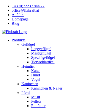
+43 (0)7223 / 844 77
office@fixkraft.at
Anfahrt
Homepage
Blog
Produkte
Geflügel
Legegeflügel
Mastgeflügel
Spezialgeflügel
Tierwohlartikel
Heimtier
Katze
Hund
Vogel
Kaninchen
Kaninchen & Nager
Pferd
Müsli
Pellets
Raufutter