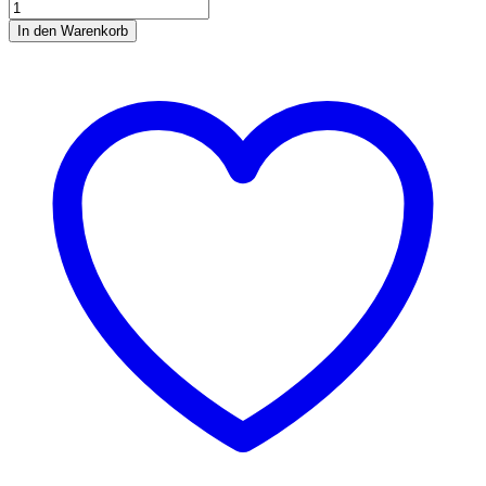
Ice
Cool
In den Warenkorb
kühlender
Lehm
3
kg
Menge