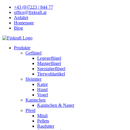
+43 (0)7223 / 844 77
office@fixkraft.at
Anfahrt
Homepage
Blog
Produkte
Geflügel
Legegeflügel
Mastgeflügel
Spezialgeflügel
Tierwohlartikel
Heimtier
Katze
Hund
Vogel
Kaninchen
Kaninchen & Nager
Pferd
Müsli
Pellets
Raufutter