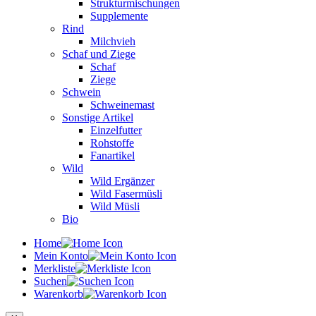
Strukturmischungen
Supplemente
Rind
Milchvieh
Schaf und Ziege
Schaf
Ziege
Schwein
Schweinemast
Sonstige Artikel
Einzelfutter
Rohstoffe
Fanartikel
Wild
Wild Ergänzer
Wild Fasermüsli
Wild Müsli
Bio
Home
Mein Konto
Merkliste
Suchen
Warenkorb