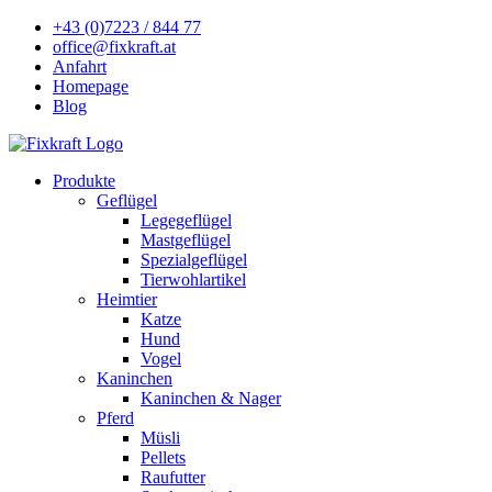
+43 (0)7223 / 844 77
office@fixkraft.at
Anfahrt
Homepage
Blog
Produkte
Geflügel
Legegeflügel
Mastgeflügel
Spezialgeflügel
Tierwohlartikel
Heimtier
Katze
Hund
Vogel
Kaninchen
Kaninchen & Nager
Pferd
Müsli
Pellets
Raufutter