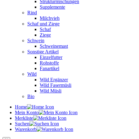
Strukturmischungen
Supplemente
Rind
Milchvieh
Schaf und Ziege
Schaf
Ziege
Schwein
Schweinemast
Sonstige Artikel
Einzelfutter
Rohstoffe
Fanartikel
Wild
Wild Ergänzer
Wild Fasermüsli
Wild Müsli
Bio
Home
Mein Konto
Merkliste
Suchen
Warenkorb