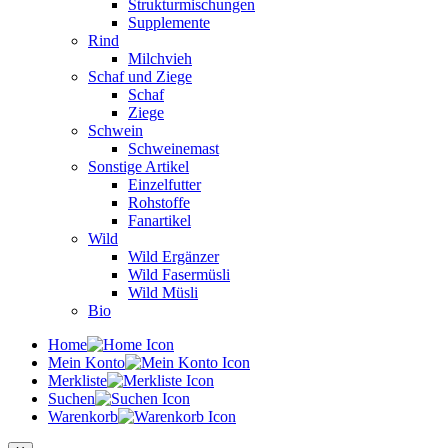
Strukturmischungen
Supplemente
Rind
Milchvieh
Schaf und Ziege
Schaf
Ziege
Schwein
Schweinemast
Sonstige Artikel
Einzelfutter
Rohstoffe
Fanartikel
Wild
Wild Ergänzer
Wild Fasermüsli
Wild Müsli
Bio
Home
Mein Konto
Merkliste
Suchen
Warenkorb