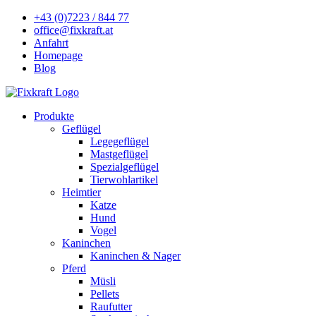
+43 (0)7223 / 844 77
office@fixkraft.at
Anfahrt
Homepage
Blog
Produkte
Geflügel
Legegeflügel
Mastgeflügel
Spezialgeflügel
Tierwohlartikel
Heimtier
Katze
Hund
Vogel
Kaninchen
Kaninchen & Nager
Pferd
Müsli
Pellets
Raufutter