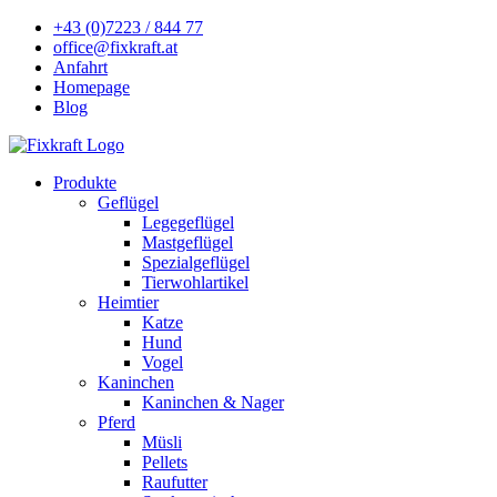
+43 (0)7223 / 844 77
office@fixkraft.at
Anfahrt
Homepage
Blog
Produkte
Geflügel
Legegeflügel
Mastgeflügel
Spezialgeflügel
Tierwohlartikel
Heimtier
Katze
Hund
Vogel
Kaninchen
Kaninchen & Nager
Pferd
Müsli
Pellets
Raufutter