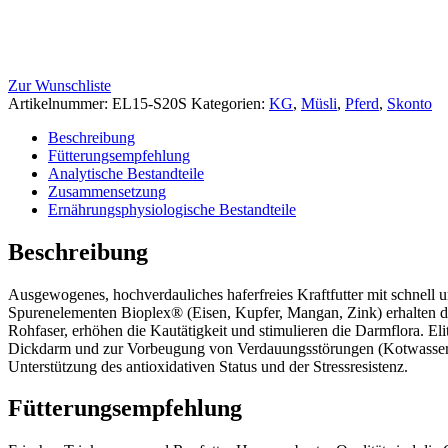
Zur Wunschliste
Artikelnummer:
EL15-S20S
Kategorien:
KG
,
Müsli
,
Pferd
,
Skonto
Beschreibung
Fütterungsempfehlung
Analytische Bestandteile
Zusammensetzung
Ernährungsphysiologische Bestandteile
Beschreibung
Ausgewogenes, hochverdauliches haferfreies Kraftfutter mit schnell
Spurenelementen Bioplex® (Eisen, Kupfer, Mangan, Zink) erhalten die
Rohfaser, erhöhen die Kautätigkeit und stimulieren die Darmflora. El
Dickdarm und zur Vorbeugung von Verdauungsstörungen (Kotwasser, K
Unterstützung des antioxidativen Status und der Stressresistenz.
Fütterungsempfehlung