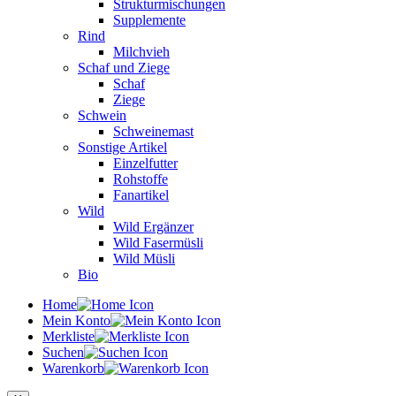
Strukturmischungen
Supplemente
Rind
Milchvieh
Schaf und Ziege
Schaf
Ziege
Schwein
Schweinemast
Sonstige Artikel
Einzelfutter
Rohstoffe
Fanartikel
Wild
Wild Ergänzer
Wild Fasermüsli
Wild Müsli
Bio
Home
Mein Konto
Merkliste
Suchen
Warenkorb