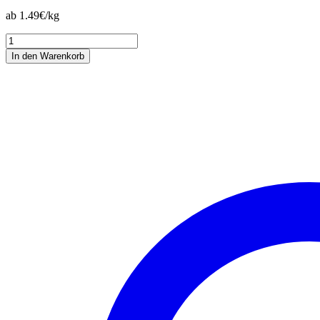
ab 1.49€/kg
Elité
Balance
In den Warenkorb
Sport
Menge