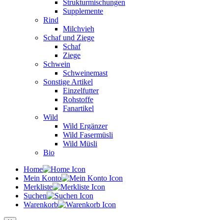
Strukturmischungen
Supplemente
Rind
Milchvieh
Schaf und Ziege
Schaf
Ziege
Schwein
Schweinemast
Sonstige Artikel
Einzelfutter
Rohstoffe
Fanartikel
Wild
Wild Ergänzer
Wild Fasermüsli
Wild Müsli
Bio
Home
Mein Konto
Merkliste
Suchen
Warenkorb