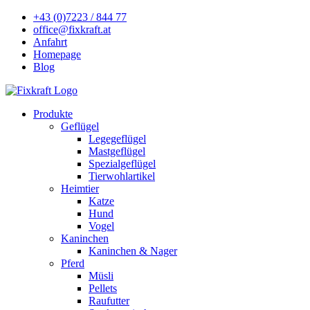
+43 (0)7223 / 844 77
office@fixkraft.at
Anfahrt
Homepage
Blog
Produkte
Geflügel
Legegeflügel
Mastgeflügel
Spezialgeflügel
Tierwohlartikel
Heimtier
Katze
Hund
Vogel
Kaninchen
Kaninchen & Nager
Pferd
Müsli
Pellets
Raufutter