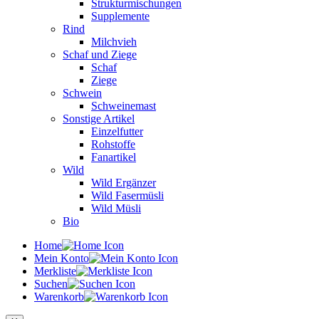
Strukturmischungen
Supplemente
Rind
Milchvieh
Schaf und Ziege
Schaf
Ziege
Schwein
Schweinemast
Sonstige Artikel
Einzelfutter
Rohstoffe
Fanartikel
Wild
Wild Ergänzer
Wild Fasermüsli
Wild Müsli
Bio
Home
Mein Konto
Merkliste
Suchen
Warenkorb