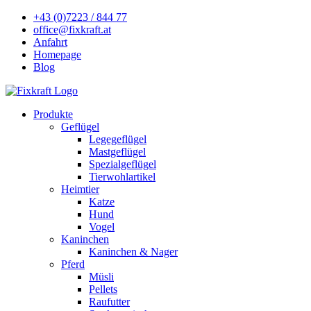
+43 (0)7223 / 844 77
office@fixkraft.at
Anfahrt
Homepage
Blog
Produkte
Geflügel
Legegeflügel
Mastgeflügel
Spezialgeflügel
Tierwohlartikel
Heimtier
Katze
Hund
Vogel
Kaninchen
Kaninchen & Nager
Pferd
Müsli
Pellets
Raufutter