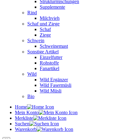
Strukturmischungen
Supplemente
Rind
Milchvieh
Schaf und Ziege
Schaf
Ziege
Schwein
Schweinemast
Sonstige Artikel
Einzelfutter
Rohstoffe
Fanartikel
Wild
Wild Ergänzer
Wild Fasermüsli
Wild Müsli
Bio
Home
Mein Konto
Merkliste
Suchen
Warenkorb