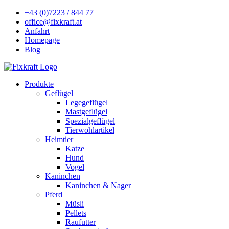
+43 (0)7223 / 844 77
office@fixkraft.at
Anfahrt
Homepage
Blog
Produkte
Geflügel
Legegeflügel
Mastgeflügel
Spezialgeflügel
Tierwohlartikel
Heimtier
Katze
Hund
Vogel
Kaninchen
Kaninchen & Nager
Pferd
Müsli
Pellets
Raufutter