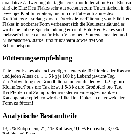
qualitative Aufwertung der täglichen Grundfutterration Heu. Ebenso
sind die Elité Heu Flakes sehr gut geeignet zum Untermischen in die
jeweilige Kraftfutterration, und um die Futteraufnahme des
Kraftfutters zu verlangsamen. Durch die Verfütterung von Elité Heu
Flakes in trockener Form verbessert sich die Kauintensität und es
wird eine höhere Speichelbildung erreicht. Elité Heu Flakes sind
melassefrei, reich an natürlichen Vitaminen, Spurenelementen und
Mineralstoffen, stärke- und fruktanarm sowie frei von
Schimmelsporen.
Fütterungsempfehlung
Elite Heu Flakes als hochwertiger Heuersatz für Pferde aller Rassen
und jeden Alters ca. 1-1,5 kg je 100 kg Lebendgewicht/Tag.
Zur Aufwertung der Grundfutterration empfehlen wir 1-2 kg pro
Kleinpferd/Pony pro Tag bzw. 1,5-3 kg pro Großpferd pro Tag.
Bei Pferden mit Zahnproblemen oder einem eingeschränkten
Kauapparat empfehlen wir die Elite Heu Flakes in eingeweichter
Form zu füttern!
Analytische Bestandteile
13,5 % Rohprotein, 25,7 % Rohfaser, 9,0 % Rohasche, 3,0 %
Rohöle und Fette