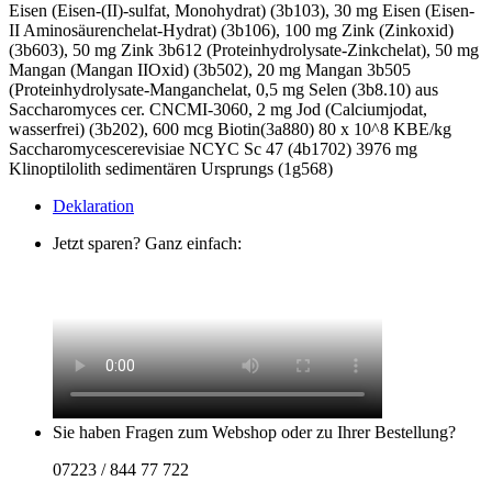
Eisen (Eisen-(II)-sulfat, Monohydrat) (3b103), 30 mg Eisen (Eisen-
II Aminosäurenchelat-Hydrat) (3b106), 100 mg Zink (Zinkoxid)
(3b603), 50 mg Zink 3b612 (Proteinhydrolysate-Zinkchelat), 50 mg
Mangan (Mangan IIOxid) (3b502), 20 mg Mangan 3b505
(Proteinhydrolysate-Manganchelat, 0,5 mg Selen (3b8.10) aus
Saccharomyces cer. CNCMI-3060, 2 mg Jod (Calciumjodat,
wasserfrei) (3b202), 600 mcg Biotin(3a880) 80 x 10^8 KBE/kg
Saccharomycescerevisiae NCYC Sc 47 (4b1702) 3976 mg
Klinoptilolith sedimentären Ursprungs (1g568)
Deklaration
Jetzt sparen? Ganz einfach:
Sie haben Fragen zum Webshop oder zu Ihrer Bestellung?
07223 / 844 77 722