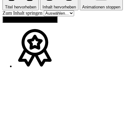
Titel hervorheben
Inhalt hervorheben
Animationen stoppen
Zum Inhalt springen
Einstellungen zurücksetzen
Ansprechpartner
Melden Sie sich gerne bei
Franz Wagner
(
Bayern
)
Tel.:
+49 (0) 160 / 91 73 20 40
Mail:
wagner-schweib@t-online.de