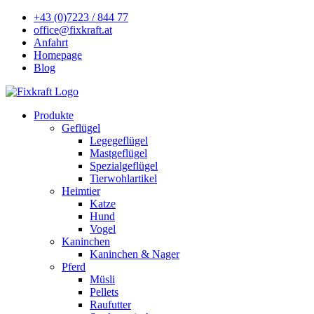
+43 (0)7223 / 844 77
office@fixkraft.at
Anfahrt
Homepage
Blog
Produkte
Geflügel
Legegeflügel
Mastgeflügel
Spezialgeflügel
Tierwohlartikel
Heimtier
Katze
Hund
Vogel
Kaninchen
Kaninchen & Nager
Pferd
Müsli
Pellets
Raufutter