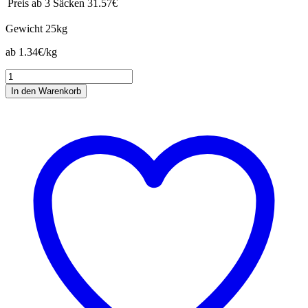
Preis ab 3 Säcken
31.57€
Gewicht
25kg
ab 1.34€/kg
Elité
Gastro
In den Warenkorb
Balance
Menge