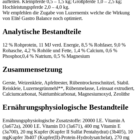
aufteilen. Kleinpferde 0,5 – 1,5 kg; Großpferde 1,0 – 2,5 kg;
Hochleistungspferde 2,0 – 4,0 kg.
Wir empfehlen die Zugabe von Luzernemix welche die Wirkung
von Elité Gastro Balance noch optimiert.
Analytische Bestandteile
12 % Rohprotein, 11 MJ verd. Energie, 8,5 % Rohfaser, 9,0 %
Rohasche, 4,2 % Rohöle und Fette, 1,4 % Calcium, 0,6 %
Phosphor,0,4 % Natrium, 0,5 % Magnesium
Zusammensetzung
Gerste, Weizenkleie, Apfeltrester, Rübentrockenschnitzel, Stabil.
Reiskleie, Luzernegrünmehl**, Rübenmelasse, Leinsaat extrudiert,
Calciumcarbonat, Natriumbicarbonat, Magnesiumoxyd, Zeolithe
Ernährungsphysiologische Bestandteile
Ernährungsphysiologische Zusatzstoffe: 20000 I.E. Vitamin A
(3a672a), 2000 I.E. Vitamin D3 (3a671), 400 mg Vitamin E
(3a700), 20 mg Kupfer (Kupfer II Sulfat Pentahydrat) (3b405), 10
mgKupfer 3b407 (Kupfer(II)-Protein-Hydrolysatchelat), 270 mg