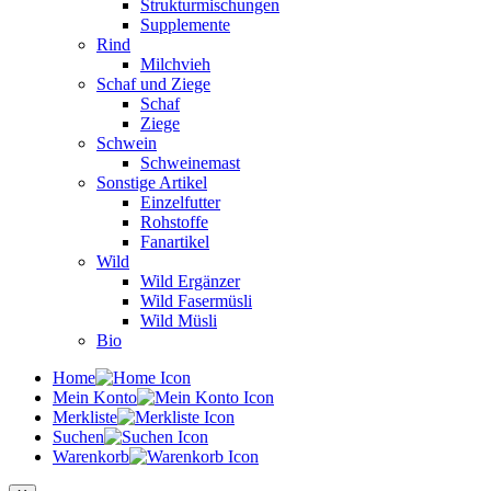
Strukturmischungen
Supplemente
Rind
Milchvieh
Schaf und Ziege
Schaf
Ziege
Schwein
Schweinemast
Sonstige Artikel
Einzelfutter
Rohstoffe
Fanartikel
Wild
Wild Ergänzer
Wild Fasermüsli
Wild Müsli
Bio
Home
Mein Konto
Merkliste
Suchen
Warenkorb