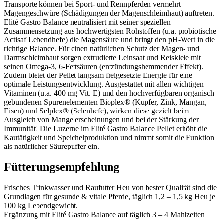
Transporte können bei Sport- und Rennpferden vermehrt
Magengeschwüre (Schädigungen der Magenschleimhaut) auftreten.
Elité Gastro Balance neutralisiert mit seiner speziellen
Zusammensetzung aus hochwertigsten Rohstoffen (u.a. probiotische
Actisaf Lebendhefe) die Magensäure und bringt den pH-Wert in die
richtige Balance. Für einen natürlichen Schutz der Magen- und
Darmschleimhaut sorgen extrudierte Leinsaat und Reiskleie mit
seinen Omega-3, 6-Fettsäuren (entzündungshemmender Effekt).
Zudem bietet der Pellet langsam freigesetzte Energie für eine
optimale Leistungsentwicklung. Ausgestattet mit allen wichtigen
Vitaminen (u.a. 400 mg Vit. E) und den hochverfügbaren organisch
gebundenen Spurenelementen Bioplex® (Kupfer, Zink, Mangan,
Eisen) und Selplex® (Selenhefe), wirken diese gezielt beim
Ausgleich von Mangelerscheinungen und bei der Stärkung der
Immunität! Die Luzerne im Elité Gastro Balance Pellet erhöht die
Kautätigkeit und Speichelproduktion und nimmt somit die Funktion
als natürlicher Säurepuffer ein.
Fütterungsempfehlung
Frisches Trinkwasser und Raufutter Heu von bester Qualität sind die
Grundlagen für gesunde & vitale Pferde, täglich 1,2 – 1,5 kg Heu je
100 kg Lebendgewicht.
Ergänzung mit Elité Gastro Balance auf täglich 3 – 4 Mahlzeiten