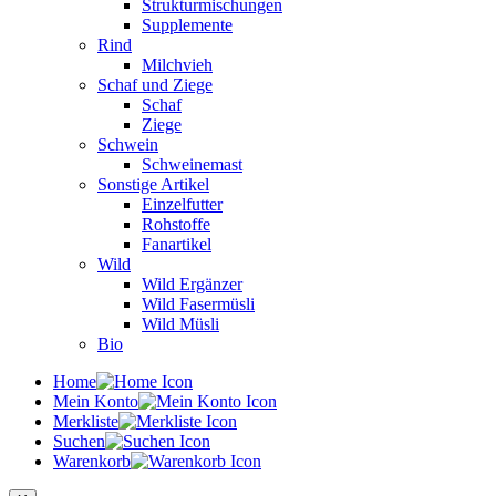
Strukturmischungen
Supplemente
Rind
Milchvieh
Schaf und Ziege
Schaf
Ziege
Schwein
Schweinemast
Sonstige Artikel
Einzelfutter
Rohstoffe
Fanartikel
Wild
Wild Ergänzer
Wild Fasermüsli
Wild Müsli
Bio
Home
Mein Konto
Merkliste
Suchen
Warenkorb