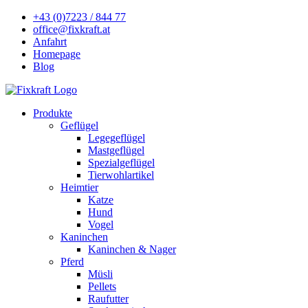
+43 (0)7223 / 844 77
office@fixkraft.at
Anfahrt
Homepage
Blog
Produkte
Geflügel
Legegeflügel
Mastgeflügel
Spezialgeflügel
Tierwohlartikel
Heimtier
Katze
Hund
Vogel
Kaninchen
Kaninchen & Nager
Pferd
Müsli
Pellets
Raufutter