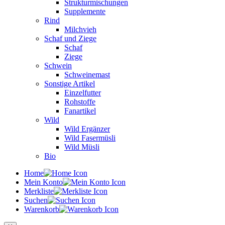
Strukturmischungen
Supplemente
Rind
Milchvieh
Schaf und Ziege
Schaf
Ziege
Schwein
Schweinemast
Sonstige Artikel
Einzelfutter
Rohstoffe
Fanartikel
Wild
Wild Ergänzer
Wild Fasermüsli
Wild Müsli
Bio
Home
Mein Konto
Merkliste
Suchen
Warenkorb