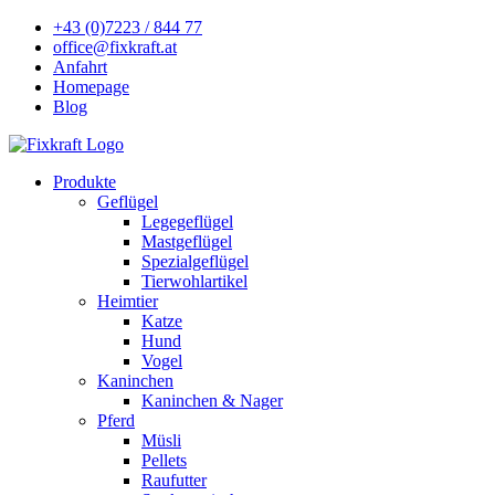
+43 (0)7223 / 844 77
office@fixkraft.at
Anfahrt
Homepage
Blog
Produkte
Geflügel
Legegeflügel
Mastgeflügel
Spezialgeflügel
Tierwohlartikel
Heimtier
Katze
Hund
Vogel
Kaninchen
Kaninchen & Nager
Pferd
Müsli
Pellets
Raufutter