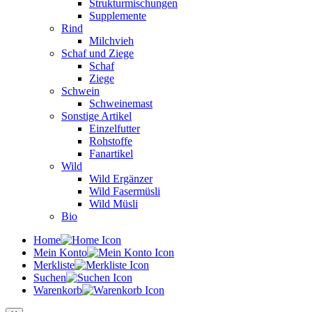
Strukturmischungen
Supplemente
Rind
Milchvieh
Schaf und Ziege
Schaf
Ziege
Schwein
Schweinemast
Sonstige Artikel
Einzelfutter
Rohstoffe
Fanartikel
Wild
Wild Ergänzer
Wild Fasermüsli
Wild Müsli
Bio
Home
Mein Konto
Merkliste
Suchen
Warenkorb