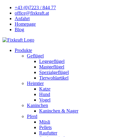
+43 (0)7223 / 844 77
office@fixkraft.at
Anfahrt
Homepage
Blog
Produkte
Geflügel
Legegeflügel
Mastgeflügel
Spezialgeflügel
Tierwohlartikel
Heimtier
Katze
Hund
Vogel
Kaninchen
Kaninchen & Nager
Pferd
Müsli
Pellets
Raufutter