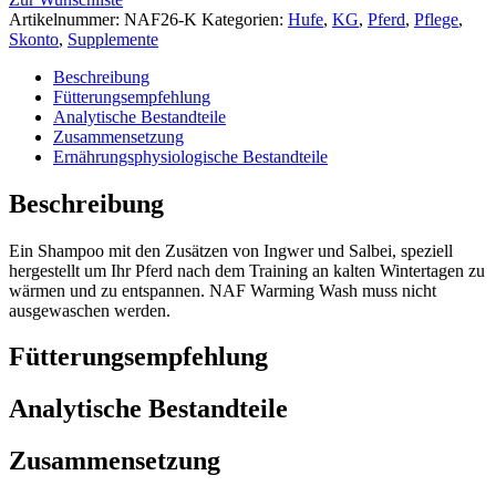
Artikelnummer:
NAF26-K
Kategorien:
Hufe
,
KG
,
Pferd
,
Pflege
,
Skonto
,
Supplemente
Beschreibung
Fütterungsempfehlung
Analytische Bestandteile
Zusammensetzung
Ernährungsphysiologische Bestandteile
Beschreibung
Ein Shampoo mit den Zusätzen von Ingwer und Salbei, speziell
hergestellt um Ihr Pferd nach dem Training an kalten Wintertagen zu
wärmen und zu entspannen. NAF Warming Wash muss nicht
ausgewaschen werden.
Fütterungsempfehlung
Analytische Bestandteile
Zusammensetzung