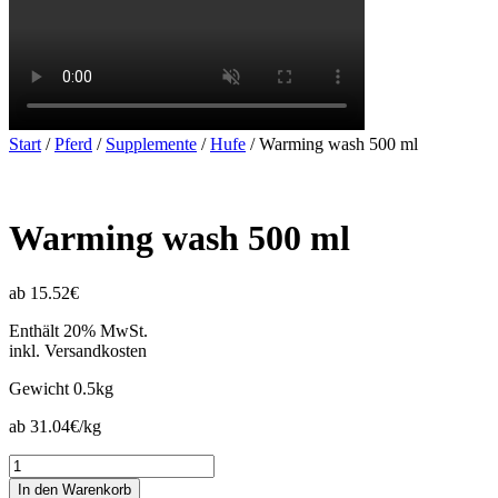
Start
/
Pferd
/
Supplemente
/
Hufe
/ Warming wash 500 ml
Warming wash 500 ml
ab 15.52€
Enthält 20% MwSt.
inkl. Versandkosten
Gewicht
0.5kg
ab 31.04€/kg
Warming
wash
In den Warenkorb