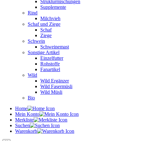
Strukturmischungen
Supplemente
Rind
Milchvieh
Schaf und Ziege
Schaf
Ziege
Schwein
Schweinemast
Sonstige Artikel
Einzelfutter
Rohstoffe
Fanartikel
Wild
Wild Ergänzer
Wild Fasermüsli
Wild Müsli
Bio
Home
Mein Konto
Merkliste
Suchen
Warenkorb