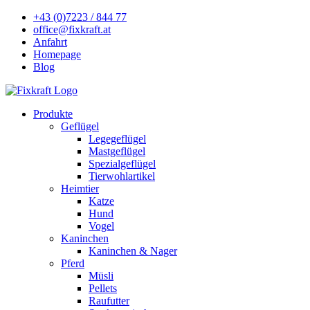
+43 (0)7223 / 844 77
office@fixkraft.at
Anfahrt
Homepage
Blog
Produkte
Geflügel
Legegeflügel
Mastgeflügel
Spezialgeflügel
Tierwohlartikel
Heimtier
Katze
Hund
Vogel
Kaninchen
Kaninchen & Nager
Pferd
Müsli
Pellets
Raufutter