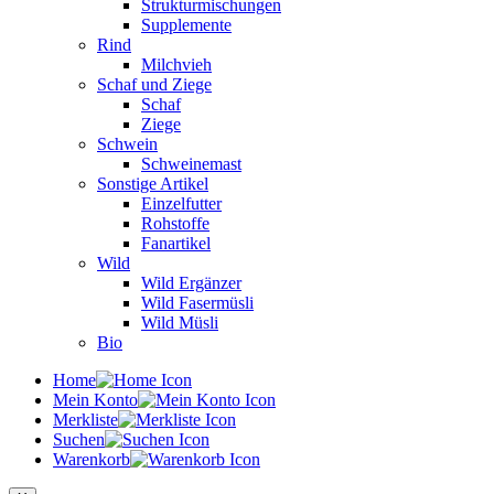
Strukturmischungen
Supplemente
Rind
Milchvieh
Schaf und Ziege
Schaf
Ziege
Schwein
Schweinemast
Sonstige Artikel
Einzelfutter
Rohstoffe
Fanartikel
Wild
Wild Ergänzer
Wild Fasermüsli
Wild Müsli
Bio
Home
Mein Konto
Merkliste
Suchen
Warenkorb