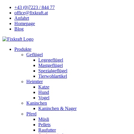
+43 (0)7223 / 844 77
office@fixkraft.at
Anfahrt
Homepage
Blog
Produkte
Geflügel
Legegeflügel
Mastgeflügel
Spezialgeflügel
Tierwohlartikel
Heimtier
Katze
Hund
Vogel
Kaninchen
Kaninchen & Nager
Pferd
Müsli
Pellets
Raufutter