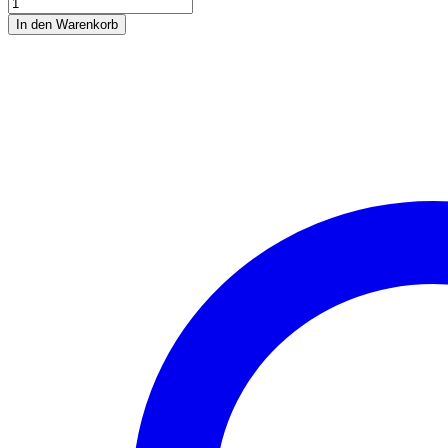
Top
Rehwild
In den Warenkorb
extra
Menge