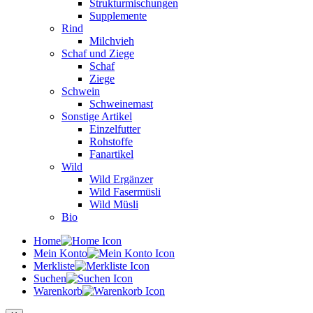
Strukturmischungen
Supplemente
Rind
Milchvieh
Schaf und Ziege
Schaf
Ziege
Schwein
Schweinemast
Sonstige Artikel
Einzelfutter
Rohstoffe
Fanartikel
Wild
Wild Ergänzer
Wild Fasermüsli
Wild Müsli
Bio
Home
Mein Konto
Merkliste
Suchen
Warenkorb