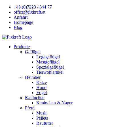
+43 (0)7223 / 844 77
office@fixkraft.at
Anfahrt
Homepage
Blog
Produkte
Geflügel
Legegeflügel
Mastgeflügel
Spezialgeflügel
Tierwohlartikel
Heimtier
Katze
Hund
Vogel
Kaninchen
Kaninchen & Nager
Pferd
Müsli
Pellets
Raufutter