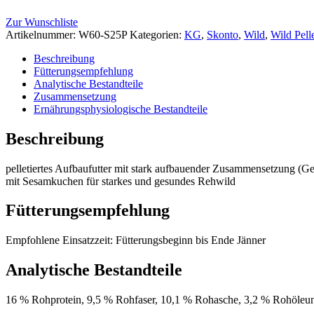
Zur Wunschliste
Artikelnummer:
W60-S25P
Kategorien:
KG
,
Skonto
,
Wild
,
Wild Pell
Beschreibung
Fütterungsempfehlung
Analytische Bestandteile
Zusammensetzung
Ernährungsphysiologische Bestandteile
Beschreibung
pelletiertes Aufbaufutter mit stark aufbauender Zusammensetzung (Get
mit Sesamkuchen für starkes und gesundes Rehwild
Fütterungsempfehlung
Empfohlene Einsatzzeit: Fütterungsbeginn bis Ende Jänner
Analytische Bestandteile
16 % Rohprotein, 9,5 % Rohfaser, 10,1 % Rohasche, 3,2 % Rohöleun